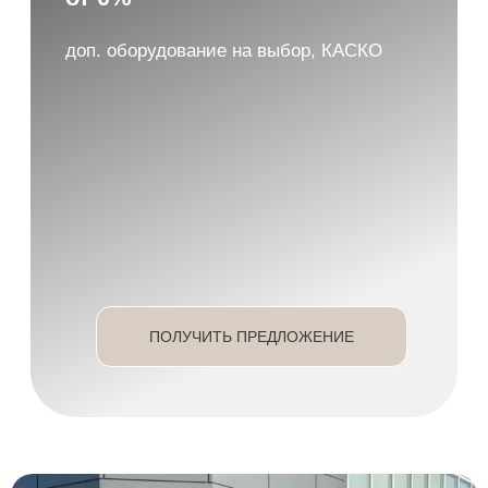
TENET ЦЕНТР | ЧЕРНОМОР АВТО
Официальный дилер
ПОКУПКА ОНЛАЙН
МОДЕЛИ
Автокредит
T8
T4
Тест драйв
T7
T4L
Контакты
Республика Крым, г. Симферополь,
переулок Задорожный, 3/4
*Цены указана с учетом максимальной скидки по всем
маркетинговым акциям. Указаны максимальые выгоды при
покупке автомобилей TENET с учетом покупки в кредит,
использования программы «Трейд ин», а также
дополнительной выгоды, предоставляемой дилерским
центром Черномор Авто. Акция действует до конца месяца.
В рекламных коммуникациях используются цены с учетом
всех специальных предложений. Ежемесячный платеж по
кредиту по акционной программе кредитования "0 Tenet
ОСОБЫЙ ПВ от 0% и более без КАСКО БИ T4, T8" для
новых автомобилей 2026 года выпуска. Кредит
предоставляется АО "ТБанк" (Генеральная лицензия Банка
России №2673 от 09.07.2024 г.). Банк вправе отказать в
выдаче кредита без объяснения причин. Не является
публичной офертой. Оценивайте свои финансовые
возможности и риски. Подробную информацию уточняйте у
менеджеров. TENET производит автомобили высокого
качества. И для вашей уверенности мы установили