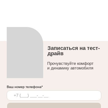
Контакты
Телефон:
+ 7 (978) 240 40 40
Адрес:
г. Симферополь, пер. Задорожный, 3/4
Режим работы:
Пн-Вс с 09:00 до 19:00
Официальный дилер TENET
ООО «Черномор Авто»
ИНН 9102008982
ОГРН 1149102012410