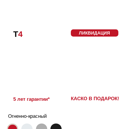
КАСКО В ПОДАРОК!
5 лет гарантии*
Огненно-красный
Двигатель -
1.5T DCT
Мощность, л.с. -
147
Расход топлива, л/100 км - от
6,5 л.
Разгон до 100 км/ч -
10 сек.
Привод -
Передний
Мест -
5
1 899 000
₽*
Цена
от
РАССЧИТАТЬ КРЕДИТ