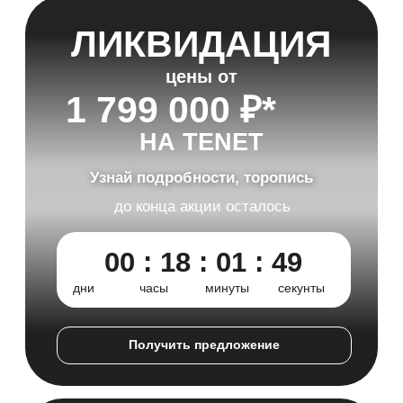
Выгодно обменяйте ваш старый автомобиль
Авторассрочка от 0,01%
Ежемесячный платёж
от
18 512
руб.
Успей приобрести
семейный кроссовер
T
4
ЛИКВИДАЦИЯ