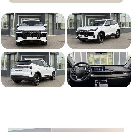
5 лет гарантии*
КАСКО В ПОДАРОК!
Глубокий чёрный
Двигатель -
1.6T DCT
Мощность, л.с. -
150
Расход топлива, л/100 км - от
6,2 л.
Разгон до 100 км/ч -
9,7 сек.
Привод -
Полный
Мест -
5
2 099 000 ₽*
Цена:
от
ПОЛНЫЙ ПРИВОД
по цене переднего
РАССЧИТАТЬ КРЕДИТ