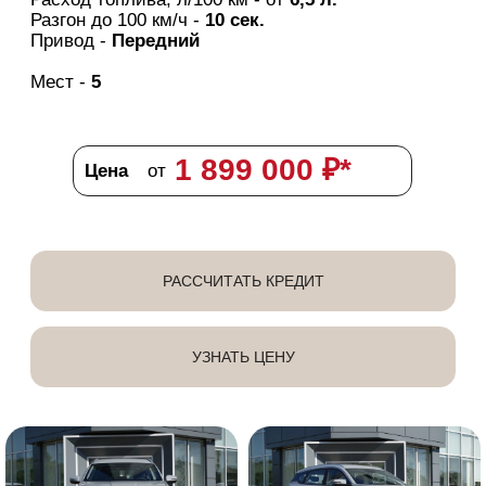
5 лет гарантии*
КАСКО В ПОДАРОК!
Глубокий чёрный
Двигатель -
2.0T DCT
Мощность, л.с. -
197
Расход топлива, л/100 км - от
7,2 л.
Разгон до 100 км/ч -
8,4 сек.
Привод -
Полный
Мест -
7
2 990 000
₽*
Цена
от
РАССЧИТАТЬ КРЕДИТ