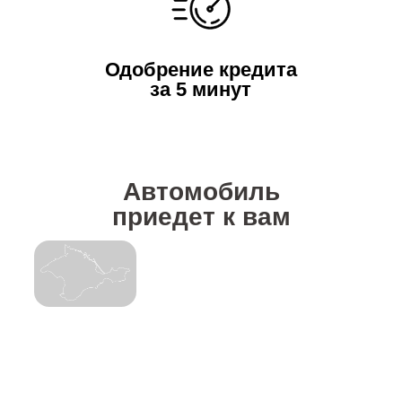
Черномор Авто Прайм
— покупка нового авто
без лишних поездок
Видеопрезентация, онлайн-кредит, trade-in с выездом и
бесплатная доставка по Крыму.
Ваш номер телефона*
ПОЛУЧИТЬ КОНСУЛЬТАЦИЮ
Нажимая на кнопку 'Получить предложение"' вы соглашаетесь с условиями
политики обработки персональных данных
ЛИКВИДАЦИЯ
цены от
1 799 000
₽*
НА TENET
Узнай подробности, торопись
до конца акции осталось