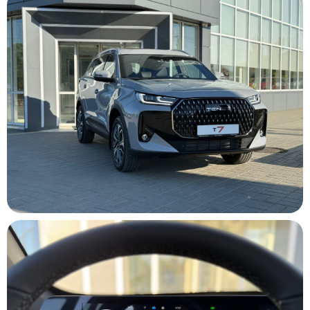
суммарный период технической поддержки 5 лет (3 года
гарантии + 2 года дополнительной технической поддержки)
или до 150 000 км (100 000 км гарантии + 50 000 км
поддержки), в зависимости от того, что наступит раньше -
для моделей T4, T7, T8. Максимальная цена перепродажи
с учетом маркетинговых акций. Не является публичной
офертой. Цена актуальна на 01.06.2026 г. Представленные
на изображениях автомобили могут отличаться от
серийных моделей. Фактические цвета автомобилей могут
отличаться от цветов, показанных на сайте. Упоминаемое
оборудование может быть опциональным. Акция «Дарим
полный бак бензина» действует при покупке нового
автомобиля. В рамках акции клиенту бесплатно заливается
бензин до полного объёма штатного топливного бака (в
объёме, указанном в технической документации
автомобиля). Используется бензин марки АИ-95,
соответствующий требованиям производителя автомобиля.
Доставка нового автомобиля бесплатно по Республике
Крым и г. Севастополю.
Не является публичной офертой.
Политика обработки персональных данных
© 2026 ООО "ЧЕРНОМОР АВТО"