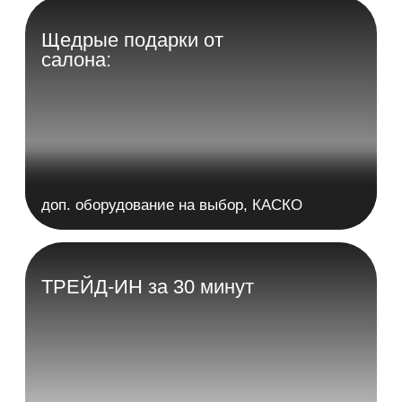
КАСКО В ПОДАРОК!
5 лет гарантии*
Огненно-красный
Двигатель -
1.5T DCT
Мощность, л.с. -
147
Расход топлива, л/100 км - от
6,1 л.
Разгон до 100 км/ч -
10 сек.
Привод -
Полный
Мест -
5
1 799 000
₽*
Цена
от